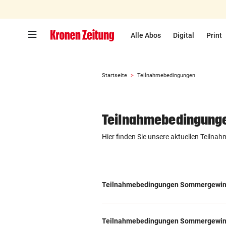
Zum Hauptinhalt springen
Alle Abos
Digital
Print
Startseite
Teilnahmebedingungen
Teilnahmebedingung
Hier finden Sie unsere aktuellen Teiln
Teilnahmebedingungen Sommergewin
Teilnahmebedingungen Sommergewin