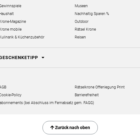
Gewinnspiele
Museen
Haushalt
Nachhaltig Sparen %
Krone-Magazine
Outdoor
Krone mobile
Rätsel Krone
Kulinarik & Küchenzubehör
Reisen
GESCHENKETIPP
AGB
Rätselkrone Offenlegung Print
Cookie-Policy
Barrierefreiheit
erabonnements (bei Abschluss im Fernabsatz gem. FAGG)
Zurück nach oben